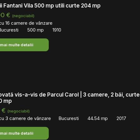
ii Fantani Vila 500 mp utili curte 204 mp
00 €
(negociabil)
 cu 16 camere de vânzare
 Bucuresti
500 mp
1910
 mai multe detalii
vată vis-a-vis de Parcul Carol | 3 camere, 2 băi, curte
30 mp
0 €
(negociabil)
 cu 3 camere de vânzare
Bucuresti
44.54 mp
2017
 mai multe detalii