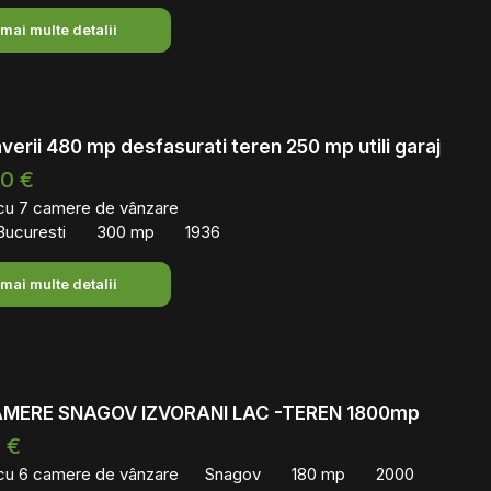
 mai multe detalii
averii 480 mp desfasurati teren 250 mp utili garaj
00 €
 cu 7 camere de vânzare
Bucuresti
300 mp
1936
 mai multe detalii
AMERE SNAGOV IZVORANI LAC -TEREN 1800mp
 €
 cu 6 camere de vânzare
Snagov
180 mp
2000