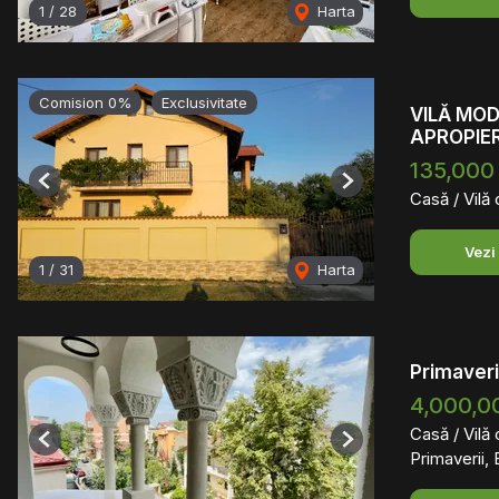
1
/
28
Harta
Comision 0%
Exclusivitate
VILĂ MOD
APROPIER
135,000
Previous
Next
Casă / Vilă
Vezi
1
/
31
Harta
Primaveri
4,000,0
Casă / Vilă
Previous
Next
Primaverii, 