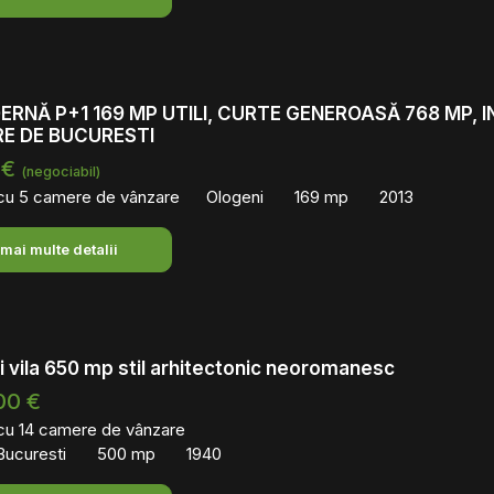
ERNĂ P+1 169 MP UTILI, CURTE GENEROASĂ 768 MP, I
E DE BUCURESTI
 €
(negociabil)
 cu 5 camere de vânzare
Ologeni
169 mp
2013
 mai multe detalii
i vila 650 mp stil arhitectonic neoromanesc
00 €
 cu 14 camere de vânzare
Bucuresti
500 mp
1940