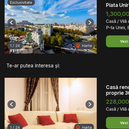
Exclusivitate
Piata Unir
1,300,0
Casă / Vilă
Previous
Next
P-ta Unirii,
Vezi
1
/
24
Harta
Te-ar putea interesa și:
Casă reno
proprie 
228,00
Previous
Next
Casă / Vilă
Vezi
1
/
24
Harta