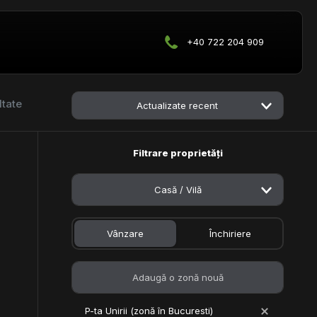
+40 722 204 909
ltate
Actualizate recent
Filtrare proprietăți
Casă / Vilă
Vânzare
Închiriere
P-ta Unirii (zonă în Bucuresti)