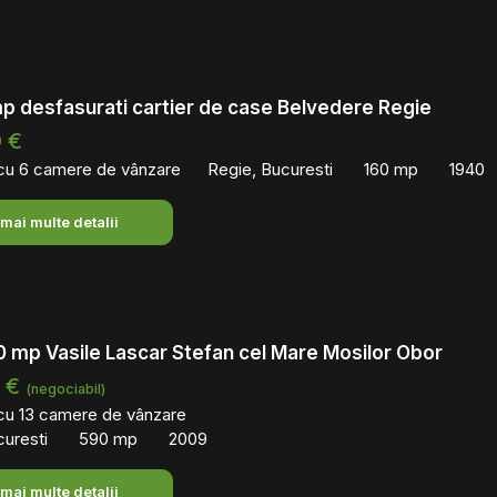
mp desfasurati cartier de case Belvedere Regie
 €
 cu 6 camere de vânzare
Regie, Bucuresti
160 mp
1940
 mai multe detalii
0 mp Vasile Lascar Stefan cel Mare Mosilor Obor
0 €
(negociabil)
 cu 13 camere de vânzare
curesti
590 mp
2009
 mai multe detalii