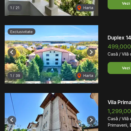
Vezi
1
/
21
Harta
Exclusivitate
Duplex 1
499,00
Casă / Vilă
Previous
Next
Vezi
1
/
39
Harta
Vila Prim
1,299,0
Casă / Vilă
Previous
Next
Primaverii, 