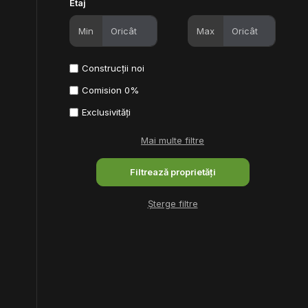
Etaj
Min
Max
Construcții noi
Comision 0%
Exclusivități
Mai multe filtre
Șterge filtre