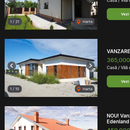
Casă / Vilă
Previous
Next
Vezi
1
/
21
Harta
VANZARE
365,000
Casă / Vilă
Previous
Next
Vezi
1
/
15
Harta
NOU! Vanz
Edenland