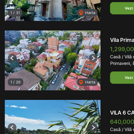
Vezi
1
/
31
Harta
Vila Prim
1,299,0
Casă / Vilă
Previous
Next
Primaverii, 
Vezi
1
/
26
Harta
VILA 6 C
640,000
Casă / Vilă
Previous
Next