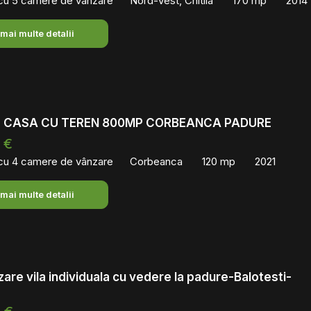
 cu 5 camere de vânzare
Nord-Vest, Chitila
170 mp
2014
 mai multe detalii
 CASA CU TEREN 800MP CORBEANCA PADURE
 €
 cu 4 camere de vânzare
Corbeanca
120 mp
2021
 mai multe detalii
are vila individuala cu vedere la padure-Balotesti-