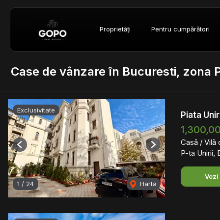
Proprietăți
Pentru cumpărători
Case de vânzare în Bucuresti, zona P-
Exclusivitate
Piata Unir
1,300,0
Casă / Vilă
Previous
Next
P-ta Unirii,
Vezi
1
/
24
Harta