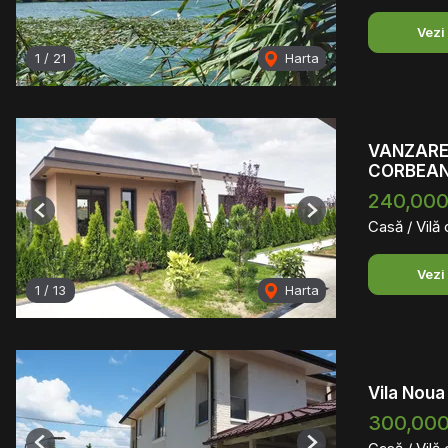
Vezi
1
/
21
Harta
VANZARE 
CORBEAN
240,00
Previous
Next
Casă / Vilă
Vezi
1
/
13
Harta
Vila Noua
300,000