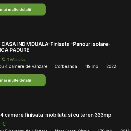
 mai multe detalii
CASA INDIVIDUALA-Finisata -Panouri solare-
CA PADURE
0 €
TVA inclus
 cu 4 camere de vânzare
Corbeanca
119 mp
2022
 mai multe detalii
 4 camere finisata-mobilata si cu teren 333mp
 €