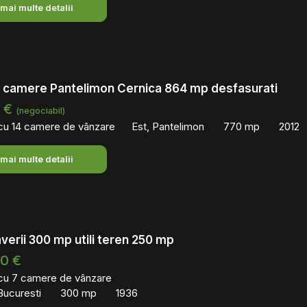
 mai multe detalii
4 camere Pantelimon Cernica 864 mp desfasurati
0 €
(negociabil)
 cu 14 camere de vânzare
Est, Pantelimon
770 mp
2012
 mai multe detalii
averii 300 mp utili teren 250 mp
00 €
 cu 7 camere de vânzare
Bucuresti
300 mp
1936