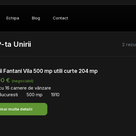
Echipa
Blog
Contact
ta Unirii
2 rezu
ii Fantani Vila 500 mp utili curte 204 mp
00 €
(negociabil)
 cu 16 camere de vânzare
 Bucuresti
500 mp
1910
 mai multe detalii