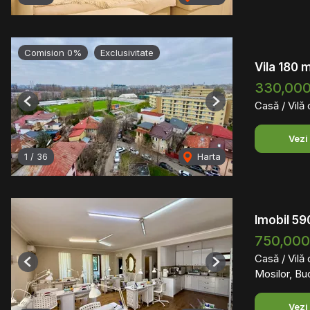
Comision 0%
Exclusivitate
Vila 180 
330,000
Casă / Vilă
Previous
Next
Vezi
1
/
36
Harta
Imobil 59
750,00
Casă / Vilă
Previous
Next
Mosilor, Bu
Vezi