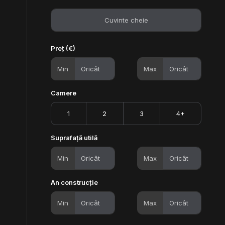
Preț (€)
Min
Max
Camere
1
2
3
4+
Suprafață utilă
Min
Max
An construcție
Min
Max