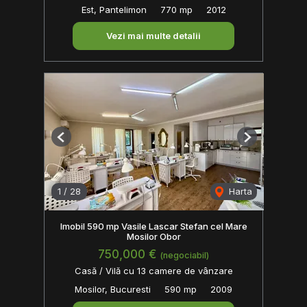
Est, Pantelimon
770 mp
2012
Vezi mai multe detalii
Previous
Next
1
/
28
Harta
Imobil 590 mp Vasile Lascar Stefan cel Mare
Mosilor Obor
750,000 €
(negociabil)
Casă / Vilă cu 13 camere de vânzare
Mosilor, Bucuresti
590 mp
2009