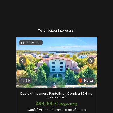
Te-ar putea interesa și:
Exclusivitate
Previous
Next
1
/
39
Harta
Duplex 14 camere Pantelimon Cernica 864 mp
desfasurati
499,000 €
(negociabil)
Casă / Vilă cu 14 camere de vânzare