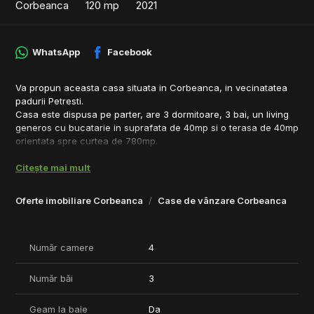
Corbeanca
120 mp
2021
WhatsApp
Facebook
Va propun aceasta casa situata in Corbeanca, in vecinatatea
padurii Petresti.
Casa este dispusa pe parter, are 3 dormitoare, 3 bai, un living
generos cu bucatarie in suprafata de 40mp si o terasa de 40mp
orientata spre curtea de 780mp.
Casa a beneficiat de materiale de foarte buna calitate, izolatie
Citește mai mult
exterioara si lemn decorativ la exterior. Finisajele sunt incluse in
pret, cumpartorul avand posibilitatea alegerii acestora. Poza cu
foisorul este cu titlu de prezentare, acesta putandu-se monta si
Oferte imobiliare Corbeanca
Case de vânzare Corbeanca
plati separat de costul proprietatii.
Un mare avantaj, pe langa proximitatea padurii, este faptul ca
face parte dintr-un ansamblu cu patru case, iar accesul se
Număr camere
4
face pe o poarta care deserveste cele patru case oferind astfel
un plus de confort si siguranta.
Toate actele sunt la zi, urmand a se obtine si certificatul de
Număr băi
3
performanta energetica.
Pentru mai multe detalii ma puteti contacta si telefonic.
Geam la baie
Da