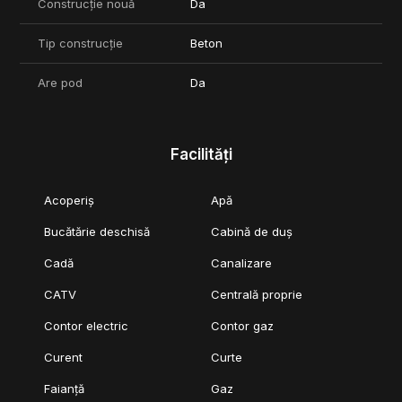
Construcție nouă
Da
Tip construcție
Beton
Are pod
Da
Facilități
Acoperiș
Apă
Bucătărie deschisă
Cabină de duș
Cadă
Canalizare
CATV
Centrală proprie
Contor electric
Contor gaz
Curent
Curte
Faianță
Gaz