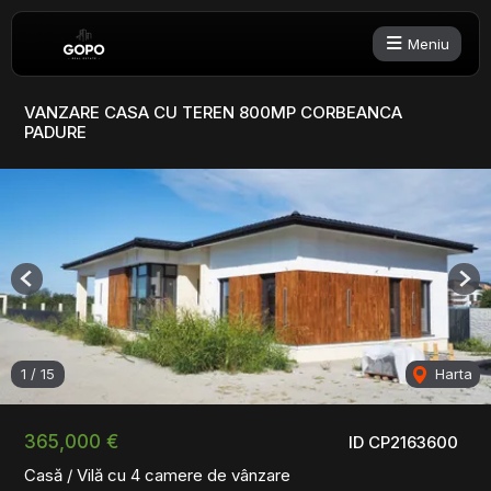
Meniu
VANZARE CASA CU TEREN 800MP CORBEANCA
PADURE
Previous
Nex
1
/
15
Harta
365,000 €
ID CP2163600
Casă / Vilă cu 4 camere de vânzare