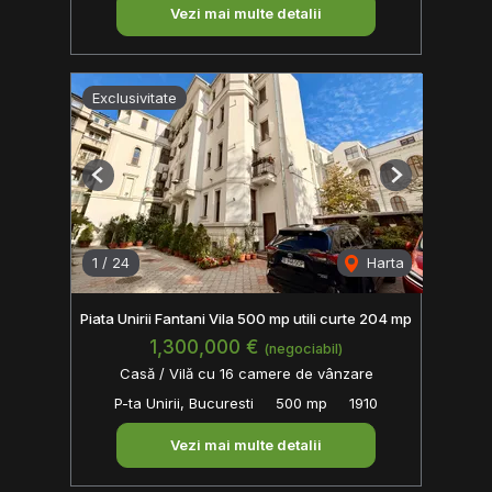
Vezi mai multe detalii
Exclusivitate
Previous
Next
1
/
24
Harta
Piata Unirii Fantani Vila 500 mp utili curte 204 mp
1,300,000 €
(negociabil)
Casă / Vilă cu 16 camere de vânzare
P-ta Unirii, Bucuresti
500 mp
1910
Vezi mai multe detalii