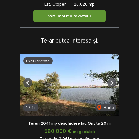
Est, Otopeni
26,020 mp
Vezi mai multe detalii
Te-ar putea interesa și:
Exclusivitate
Previous
Next
1
/
15
Harta
Teren 2041 mp deschidere lac Grivita 20 m
580,000 €
(negociabil)
Teren de 2,041 mp de vânzare