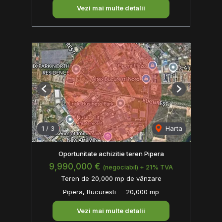
Vezi mai multe detalii
Previous
Next
1
/
3
Harta
Oportunitate achizitie teren Pipera
9,990,000 €
(negociabil) + 21% TVA
Teren de 20,000 mp de vânzare
Pipera, Bucuresti
20,000 mp
Vezi mai multe detalii