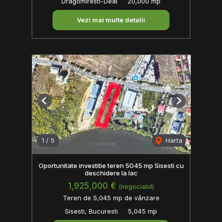
Dragomiresti-Deal
20,000 mp
Vezi mai multe detalii
Previous
Next
1
/
5
Harta
Oportunitate investitie teren 5045 mp Sisesti cu
deschidere la lac
1,925,000 €
(negociabil)
Teren de 5,045 mp de vânzare
Sisesti, Bucuresti
5,045 mp