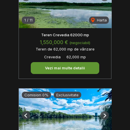
1
/
11
Harta
Teren Crevedia 62000 mp
1,550,000 €
(negociabil)
Teren de 62,000 mp de vânzare
Crevedia
62,000 mp
Vezi mai multe detalii
Comision 0%
Exclusivitate
Previous
Next