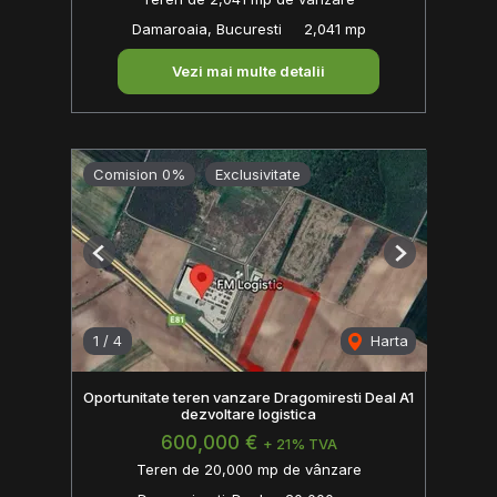
Damaroaia, Bucuresti
2,041 mp
Vezi mai multe detalii
Comision 0%
Exclusivitate
Previous
Next
1
/
4
Harta
Oportunitate teren vanzare Dragomiresti Deal A1
dezvoltare logistica
600,000 €
+ 21% TVA
Teren de 20,000 mp de vânzare