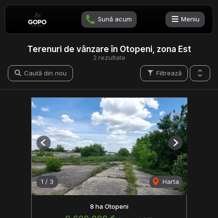
Sună acum
Meniu
Terenuri de vânzare în Otopeni, zona Est
2 rezultate
Caută din nou
Filtrează
Previous
Next
1
/
3
Harta
8 ha Otopeni