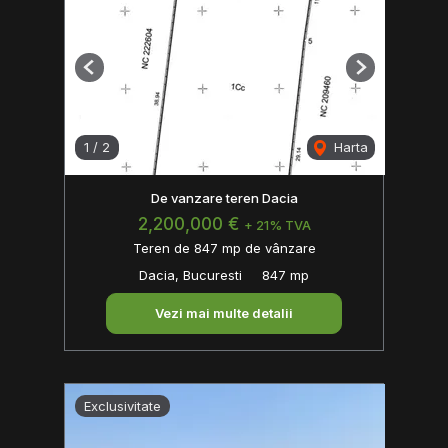
Previous
Next
1
/
2
Harta
De vanzare teren Dacia
2,200,000 €
+ 21% TVA
Teren de 847 mp de vânzare
Dacia, Bucuresti
847 mp
Vezi mai multe detalii
Exclusivitate