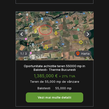
Previous
Next
1
/
3
Harta
Oportunitate achizitie teren 55000 mp in
Balotesti- Therme Bucuresti
1,385,000 €
+ 21% TVA
Teren de 55,000 mp de vânzare
Balotesti
55,000 mp
Vezi mai multe detalii