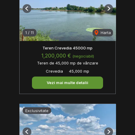
Previous
Next
1
/
11
Harta
Teren Crevedia 45000 mp
1,200,000 €
(negociabil)
Teren de 45,000 mp de vânzare
Crevedia
45,000 mp
Vezi mai multe detalii
Exclusivitate
Previous
Next