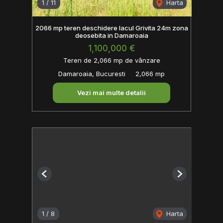
1
/
11
Harta
2066 mp teren deschidere lacul Grivita 24m zona
deosebita in Damaroaia
1,100,000 €
Teren de 2,066 mp de vânzare
Damaroaia, Bucuresti
2,066 mp
Vezi mai multe detalii
Previous
Next
1
/
8
Harta