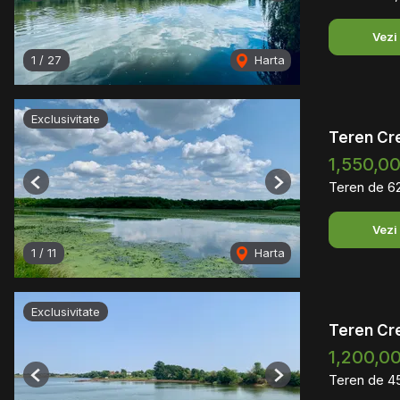
Vezi
1
/
27
Harta
Exclusivitate
Teren Cr
1,550,0
Teren de 6
Previous
Next
Vezi
1
/
11
Harta
Exclusivitate
Teren Cr
1,200,0
Teren de 4
Previous
Next