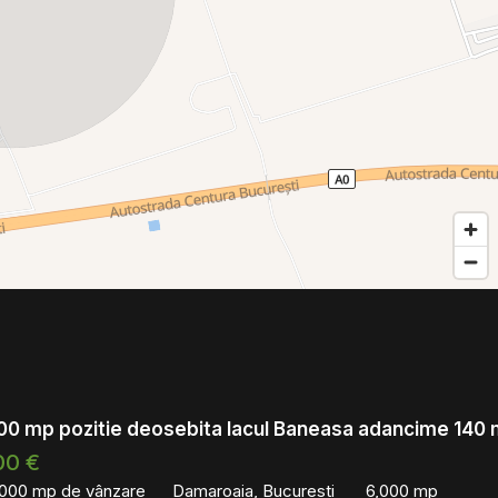
00 mp pozitie deosebita lacul Baneasa adancime 140
00 €
,000 mp de vânzare
Damaroaia, Bucuresti
6,000 mp