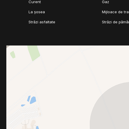
Curent
Gaz
La șosea
Mijloace de tr
Străzi asfaltate
Străzi de pămâ