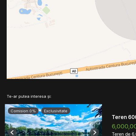
Te-ar putea interesa și:
Comision 0%
Exclusivitate
Teren 60
6,000,0
Teren de 6
Previous
Next