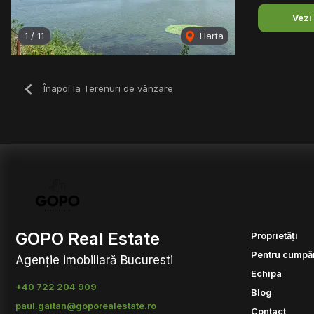
Vezi
1
/
11
Harta
Înapoi la Terenuri de vânzare
GOPO Real Estate
Proprietăți
Pentru cumpăr
Agenție imobiliară Bucuresti
Echipa
+40 722 204 909
Blog
paul.gaitan@goporealestate.ro
Contact