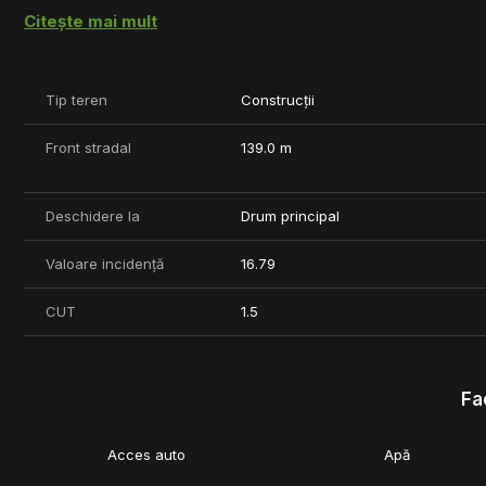
Utilitatile: curentul electric se afla chiar in fata terenului iar ap
Citește mai mult
Conform certificatului de urbanism, terenul se afla intr o zona m
rezidential, comert, biroruri, hale.
Tip teren
Construcții
Pentru mai multe detalii nu ezitati sa ne contactati.
Front stradal
139.0 m
Deschidere la
Drum principal
Valoare incidență
16.79
CUT
1.5
Fac
Acces auto
Apă