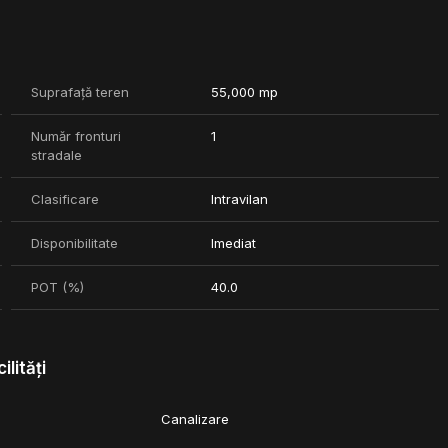
a,gazul si canalizarea se afla in proximitatea terenului.
ixta unde pot fi construite urmatoarele tipuri de activitati: proiect
Suprafață teren
55,000 mp
Număr fronturi
1
stradale
Clasificare
Intravilan
Disponibilitate
Imediat
POT (%)
40.0
ilități
Canalizare