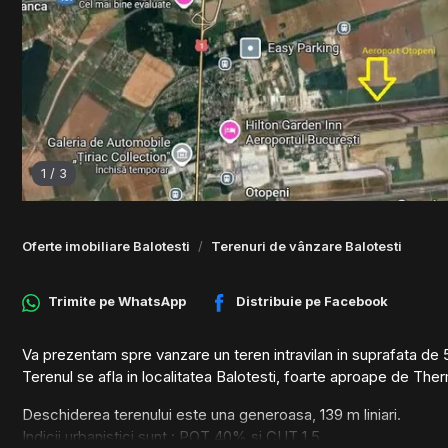
1
/
3
Oferte imobiliare Balotesti
Terenuri de vânzare Balotesti
Trimite pe
WhatsApp
Distribuie pe
Facebook
Va prezentam spre vanzare un teren intravilan in suprafata d
Terenul se afla in localitatea Balotesti, foarte aproape de The
Deschiderea terenului este una generoasa, 139 m liniari.
Indicii urbanistici sunt : POT 40% si CUT 1.5