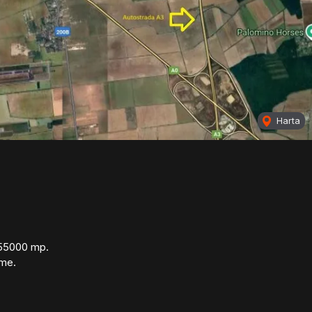
Harta
e 55000 mp.
rme.