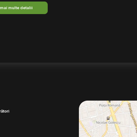
 mai multe detalii
ători