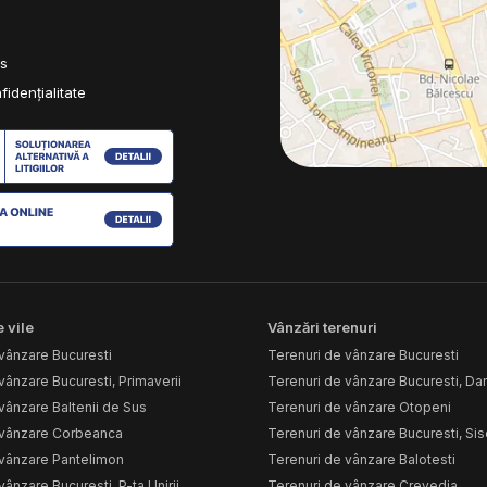
es
fidențialitate
 vile
Vânzări terenuri
vânzare Bucuresti
Terenuri de vânzare Bucuresti
vânzare Bucuresti, Primaverii
Terenuri de vânzare Bucuresti, D
vânzare Baltenii de Sus
Terenuri de vânzare Otopeni
 vânzare Corbeanca
Terenuri de vânzare Bucuresti, Sis
 vânzare Pantelimon
Terenuri de vânzare Balotesti
vânzare Bucuresti, P-ta Unirii
Terenuri de vânzare Crevedia