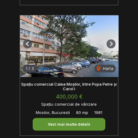
Previous
Next
1
/
3
Harta
Spațiu comercial Calea Moșilor, între Popa Petre și
Carol I
400,000 €
Spațiu comercial de vânzare
Mosilor, Bucuresti
80 mp
1981
Vezi mai multe detalii