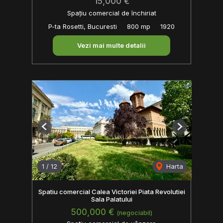
15,000 €
Spațiu comercial de închiriat
P-ta Rosetti, Bucuresti
800 mp
1920
Vezi mai multe detalii
Previous
Next
1
/
12
Harta
Spatiu comercial Calea Victoriei Piata Revolutiei
Sala Palatului
500,000 €
(negociabil)