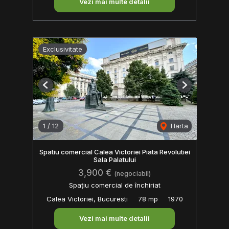
Vezi mai multe detalii
Exclusivitate
Previous
Next
1
/
12
Harta
Spatiu comercial Calea Victoriei Piata Revolutiei
Sala Palatului
3,900 €
(negociabil)
Spațiu comercial de închiriat
Calea Victoriei, Bucuresti
78 mp
1970
Vezi mai multe detalii