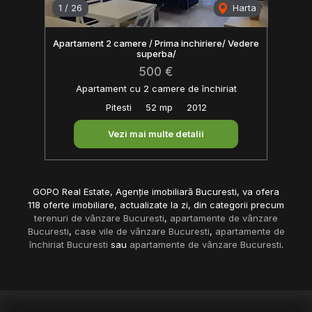
1
/
26
Harta
Apartament 2 camere / Prima inchiriere/ Vedere
superba/
500 €
Apartament cu 2 camere de închiriat
Pitesti
52 mp
2012
Vezi mai multe detalii
GOPO Real Estate, Agenție imobiliară Bucuresti, va ofera
118 oferte imobiliare, actualizate la zi, din categorii precum
terenuri de vânzare Bucuresti
,
apartamente de vânzare
Bucuresti
,
case vile de vânzare Bucuresti
,
apartamente de
închiriat Bucuresti
sau
apartamente de vânzare Bucuresti
.