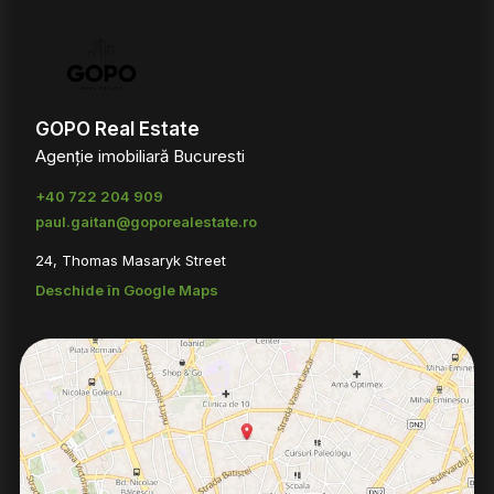
GOPO Real Estate
Agenție imobiliară Bucuresti
+40 722 204 909
paul.gaitan@goporealestate.ro
24, Thomas Masaryk Street
Deschide în Google Maps