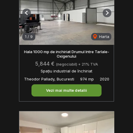
Previous
Next
1
/
9
Harta
Hala 1000 mp de inchiriat Drumul Intre Tarlale-
Oxigenului
5,844 €
(negociabil) + 21% TVA
Spațiu industrial de închiriat
Theodor Pallady, Bucuresti
974 mp
2020
Vezi mai multe detalii