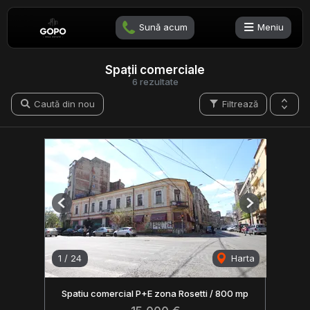
Sună acum
Meniu
Spații comerciale
6 rezultate
Caută din nou
Filtrează
Previous
Next
1
/
24
Harta
Spatiu comercial P+E zona Rosetti / 800 mp