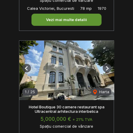
Spațiu comercial de vânzare
Calea Victoriei, Bucuresti
78 mp
1970
Vezi mai multe detalii
Previous
Next
1
/
25
Harta
Hotel Boutique 30 camere restaurant spa
Ultracentral arhitectura interbelica
5,000,000 €
+ 21% TVA
Spațiu comercial de vânzare