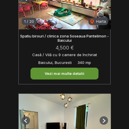
Previous
Next
1
/
20
Harta
Spatiu birouri / clinica zona Soseaua Pantelimon -
Baicului
4,500 €
Casă / Vilă cu 9 camere de închiriat
Baicului, Bucuresti
340 mp
Vezi mai multe detalii
Previous
Next