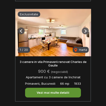
Exclusivitate
Previous
Next
1
/
20
Harta
3 camere in vila Primaverii renovat Charles de
Gaulle
900 €
(negociabil)
Apartament cu 3 camere de închiriat
Primaverii, Bucuresti
66 mp
1933
Vezi mai multe detalii