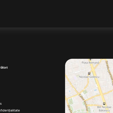
ători
es
fidențialitate