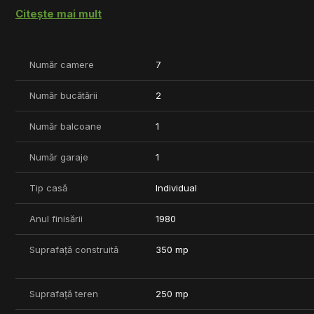
sol a acesteia este de 130 mp si dispune de o curte perimetrala
Citește mai mult
300 mp.
Pentru detalii sau programarea unei vizionari va stau la dispozit
Număr camere
7
Număr bucătării
2
Număr balcoane
1
Număr garaje
1
Tip casă
Individual
Anul finisării
1980
Suprafață construită
350 mp
Suprafață teren
250 mp