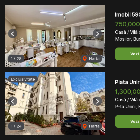
Imobil 59
750,00
Casă / Vilă
Previous
Next
Mosilor, Bu
Vezi
1
/
28
Harta
Exclusivitate
Piata Unir
1,300,0
Casă / Vilă
Previous
Next
P-ta Unirii,
Vezi
1
/
24
Harta