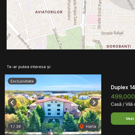
Te-ar putea interesa și:
Exclusivitate
Duplex 1
499,00
Casă / Vilă
Previous
Next
Vezi
1
/
39
Harta