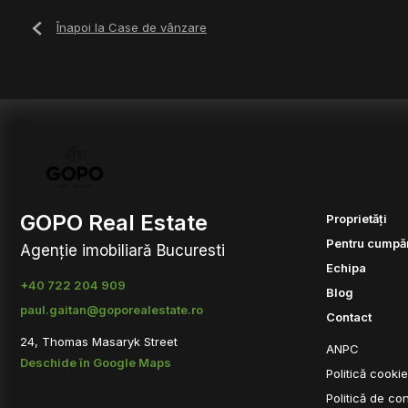
Înapoi la Case de vânzare
GOPO Real Estate
Proprietăți
Pentru cumpăr
Agenție imobiliară Bucuresti
Echipa
+40 722 204 909
Blog
paul.gaitan@goporealestate.ro
Contact
24, Thomas Masaryk Street
ANPC
Deschide în Google Maps
Politică cooki
Politică de con