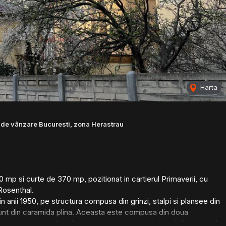
Harta
de vânzare Bucuresti, zona Herastrau
mp si curte de 370 mp, pozitionat in cartierul Primaverii, cu
Rosenthal.
 anii 1950, pe structura compusa din grinzi, stalpi si plansee din
 sunt din caramida plina. Aceasta este compusa din doua
puri sanitare, doua bucatarii, anexe, subsol si pod. Amprenta la