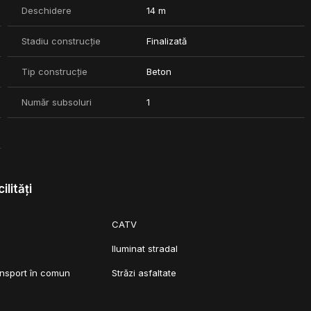
Deschidere
14 m
Stadiu construcție
Finalizată
Tip construcție
Beton
Număr subsoluri
1
ilități
CATV
Iluminat stradal
ansport în comun
Străzi asfaltate