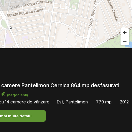
4 camere Pantelimon Cernica 864 mp desfasurati
0 €
(negociabil)
 cu 14 camere de vânzare
Est, Pantelimon
770 mp
2012
 mai multe detalii