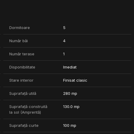
 de 100 mp. Inspatele imobilului, exista in folosinta o curte de
ie.
Dormitoare
5
Număr băi
4
Număr terase
1
Disponibilitate
Imediat
Stare interior
Finisat clasic
Suprafață utilă
280 mp
Suprafață construită
130.0 mp
la sol (Amprentă)
Suprafață curte
100 mp