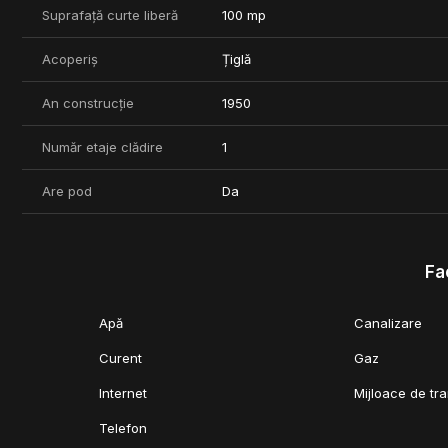
Suprafață curte liberă
100 mp
Acoperiș
Țiglă
An construcție
1950
Număr etaje clădire
1
Are pod
Da
Fac
Apă
Canalizare
Curent
Gaz
Internet
Mijloace de tr
Telefon