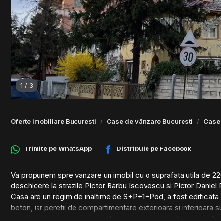
1
/
3
Oferte imobiliare Bucuresti
Case de vânzare Bucuresti
Case 
Trimite pe
WhatsApp
Distribuie pe
Facebook
Va propunem spre vanzare un imobil cu o suprafata utila de 220 
deschidere la strazile Pictor Barbu Iscovescu si Pictor Daniel 
Casa are un regim de inaltime de S+P+1+Pod, a fost edificata in
beton, iar peretii de compartimentare exterioara si interioara
apartamente cu intrari separate care insumeaza 7 camere, 4 gru