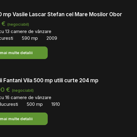
0 mp Vasile Lascar Stefan cel Mare Mosilor Obor
0 €
(negociabil)
 cu 13 camere de vânzare
curesti
590 mp
2009
 mai multe detalii
ii Fantani Vila 500 mp utili curte 204 mp
00 €
(negociabil)
 cu 16 camere de vânzare
 Bucuresti
500 mp
1910
 mai multe detalii