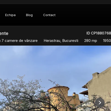
Echipa
Blog
Contact
ID CP1880768
mente
cu 7 camere de vânzare
Herastrau, Bucuresti
280 mp
1950
Next