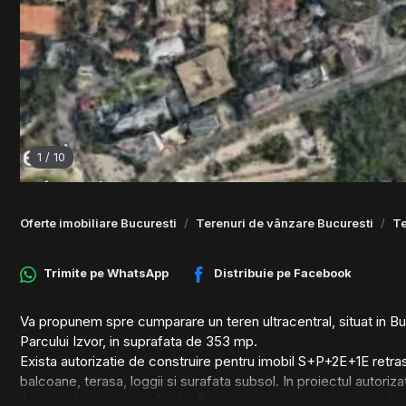
1
/
10
Oferte imobiliare Bucuresti
Terenuri de vânzare Bucuresti
Te
Trimite pe
WhatsApp
Distribuie pe
Facebook
Va propunem spre cumparare un teren ultracentral, situat in Bucu
Parcului Izvor, in suprafata de 353 mp.
Exista autorizatie de construire pentru imobil S+P+2E+1E retra
balcoane, terasa, loggii si surafata subsol. In proiectul autoriz
Accesul la teren este facil, aflandu-se in apropierea statiei d