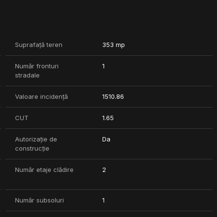
 Cotroceni.
Suprafață teren
353 mp
Număr fronturi
1
stradale
Valoare incidență
1510.86
CUT
1.65
Autorizație de
Da
construcție
Număr etaje clădire
2
Număr subsoluri
1