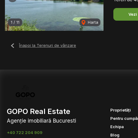
Previous
Next
Vezi
1
/
11
Harta
Înapoi la Terenuri de vânzare
GOPO Real Estate
Proprietăți
Pentru cumpăr
Agenție imobiliară Bucuresti
Echipa
+40 722 204 909
Blog