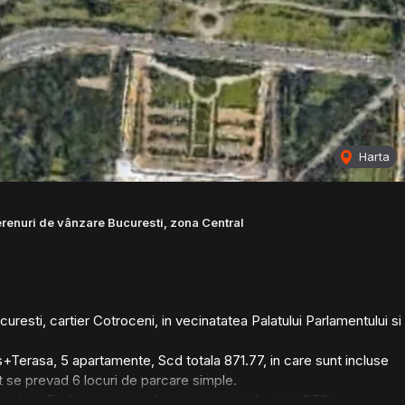
Harta
renuri de vânzare Bucuresti, zona Central
resti, cartier Cotroceni, in vecinatatea Palatului Parlamentului si
s+Terasa, 5 apartamente, Scd totala 871.77, in care sunt incluse
at se prevad 6 locuri de parcare simple.
e metrou Eroilor precum si foarte aproape de statii STB.