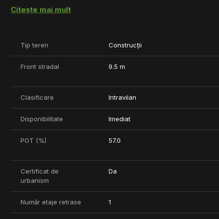
Zona este de exceptie, terenul aflandu-se in elegantul cartier
Citește mai mult
Va asteptam la vizionare
Tip teren
Construcții
Front stradal
9.5 m
Clasificare
Intravilan
Disponibilitate
Imediat
POT (%)
57.0
Certificat de
Da
urbanism
Număr etaje retrase
1