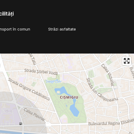
ilități
ansport în comun
Străzi asfaltate