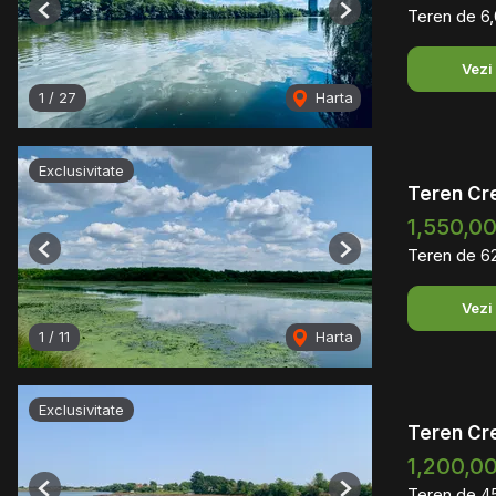
Teren de 6
Previous
Next
Vezi
1
/
27
Harta
Exclusivitate
Teren Cr
1,550,0
Teren de 6
Previous
Next
Vezi
1
/
11
Harta
Exclusivitate
Teren Cr
1,200,0
Teren de 4