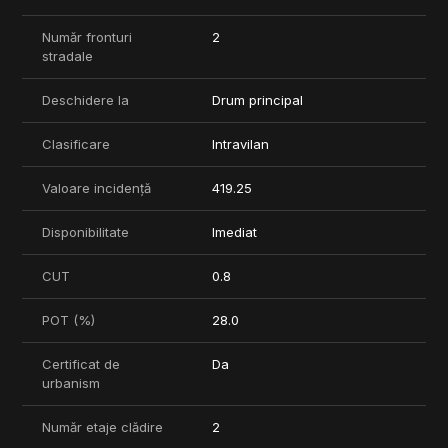
elemte specifice care sa impiedice edificarea pe acest lot.
Pentru detalii sau programarea unei vizionari va stau la
Număr fronturi
2
dispozitie.
stradale
Deschidere la
Drum principal
Clasificare
Intravilan
Valoare incidență
419.25
Disponibilitate
Imediat
CUT
0.8
POT (%)
28.0
Certificat de
Da
urbanism
Număr etaje clădire
2