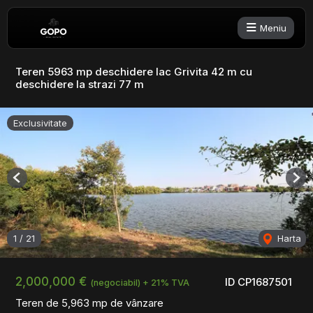
Meniu
Teren 5963 mp deschidere lac Grivita 42 m cu
deschidere la strazi 77 m
Exclusivitate
Previous
Nex
1
/
21
Harta
2,000,000 €
ID CP1687501
(negociabil) + 21% TVA
Teren de 5,963 mp de vânzare