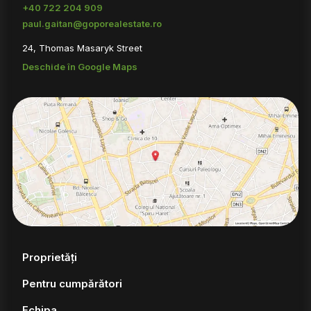
+40 722 204 909
paul.gaitan@goporealestate.ro
24, Thomas Masaryk Street
Deschide în Google Maps
Proprietăți
Pentru cumpărători
Echipa