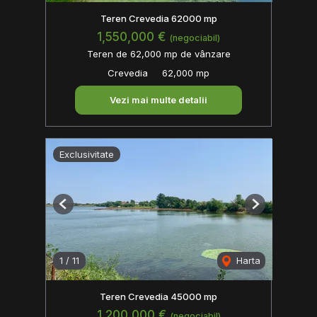
Teren Crevedia 62000 mp
1,550,000 €
(negociabil)
Teren de 62,000 mp de vânzare
Crevedia
62,000 mp
Vezi mai multe detalii
Exclusivitate
Previous
Next
1
/
11
Harta
Teren Crevedia 45000 mp
1,200,000 €
(negociabil)