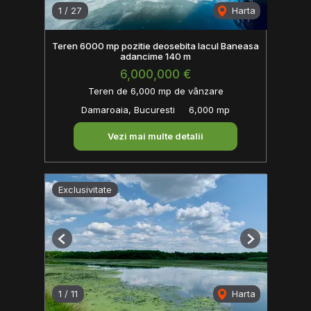
1
/
27
Harta
Teren 6000 mp pozitie deosebita lacul Baneasa
adancime 140 m
6,000,000 €
Teren de 6,000 mp de vânzare
Damaroaia, Bucuresti
6,000 mp
Vezi mai multe detalii
Exclusivitate
Previous
Next
1
/
11
Harta