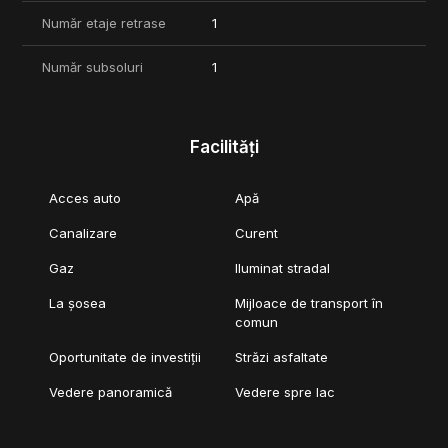
Număr etaje retrase
1
Număr subsoluri
1
Facilități
Acces auto
Apă
Canalizare
Curent
Gaz
Iluminat stradal
La șosea
Mijloace de transport în
comun
Oportunitate de investiții
Străzi asfaltate
Vedere panoramică
Vedere spre lac