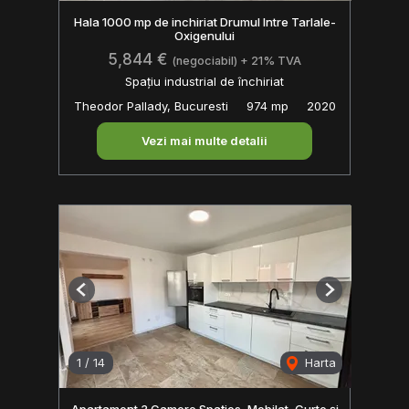
Hala 1000 mp de inchiriat Drumul Intre Tarlale-
Oxigenului
5,844 €
(negociabil) + 21% TVA
Spațiu industrial de închiriat
Theodor Pallady, Bucuresti
974 mp
2020
Vezi mai multe detalii
Previous
Next
1
/
14
Harta
Apartament 3 Camere Spațios, Mobilat, Curte și