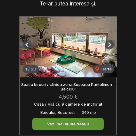
Te-ar putea interesa și:
Previous
Next
1
/
20
Harta
Spatiu birouri / clinica zona Soseaua Pantelimon -
Baicului
4,500 €
Casă / Vilă cu 9 camere de închiriat
Baicului, Bucuresti
340 mp
Vezi mai multe detalii