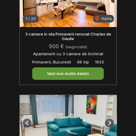
1
/
20
Harta
3 camere in vila Primaverii renovat Charles de
Gaulle
900 €
(negociabil)
Apartament cu 3 camere de închiriat
Primaverii, Bucuresti
66 mp
1933
Vezi mai multe detalii
Previous
Next