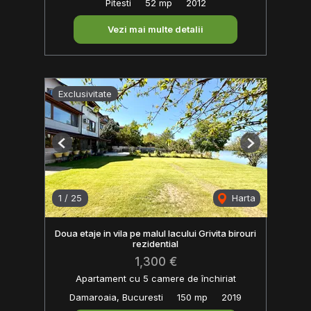
Pitesti
52 mp
2012
Vezi mai multe detalii
Exclusivitate
Previous
Next
1
/
25
Harta
Doua etaje in vila pe malul lacului Grivita birouri
rezidential
1,300 €
Apartament cu 5 camere de închiriat
Damaroaia, Bucuresti
150 mp
2019