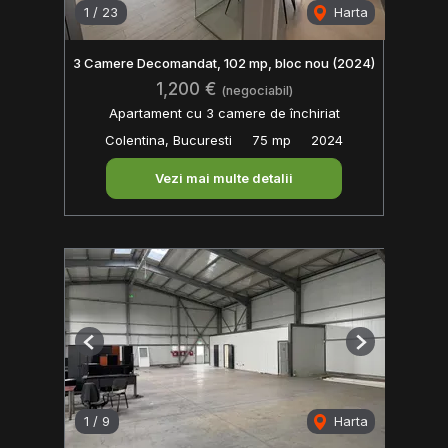
1
/
23
Harta
3 Camere Decomandat, 102 mp, bloc nou (2024)
1,200 €
(negociabil)
Apartament cu 3 camere de închiriat
Colentina, Bucuresti
75 mp
2024
Vezi mai multe detalii
Previous
Next
1
/
9
Harta