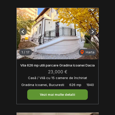
Previous
Next
1
/
17
Harta
Vila 626 mp utili parcare Gradina Icoanei Dacia
23,000 €
Casă / Vilă cu 15 camere de închiriat
Gradina Icoanei, Bucuresti
626 mp
1940
Vezi mai multe detalii