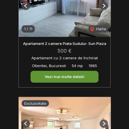
Previous
Next
1
/
11
Harta
Apartament 2 camere Piata Sudului- Sun Plaza
500 €
Apartament cu 2 camere de închiriat
Oltenitei, Bucuresti
54 mp
1985
Vezi mai multe detalii
Exclusivitate
Previous
Next