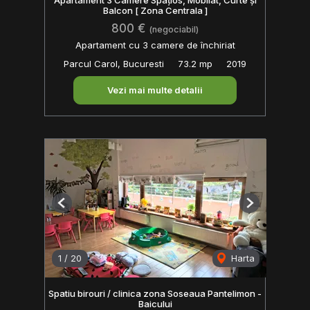
Balcon [ Zona Centrala ]
800 €
(negociabil)
Apartament cu 3 camere de închiriat
Parcul Carol, Bucuresti
73.2 mp
2019
Vezi mai multe detalii
Previous
Next
1
/
20
Harta
Spatiu birouri / clinica zona Soseaua Pantelimon -
Baicului