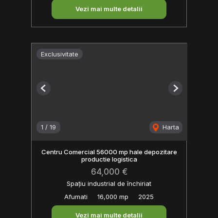
Vezi mai multe detalii
Exclusivitate
Previous
Next
1
/
19
Harta
Centru Comercial 56000 mp hale depozitare
productie logistica
64,000 €
Spațiu industrial de închiriat
Afumati
16,000 mp
2025
Vezi mai multe detalii