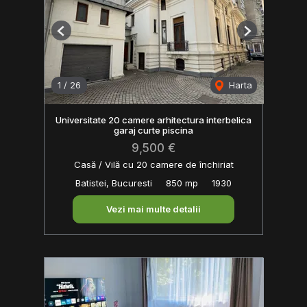
Previous
Next
1
/
26
Harta
Universitate 20 camere arhitectura interbelica
garaj curte piscina
9,500 €
Casă / Vilă cu 20 camere de închiriat
Batistei, Bucuresti
850 mp
1930
Vezi mai multe detalii