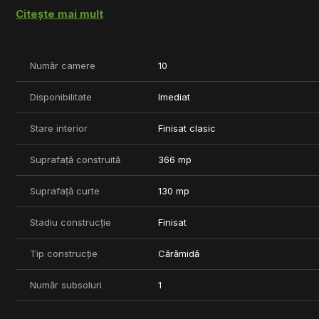
care să nu aibă o curte comună. Prețul, de asemenea, este unul
Citește mai mult
Număr camere
10
Disponibilitate
Imediat
Stare interior
Finisat clasic
Suprafață construită
366 mp
Suprafață curte
130 mp
Stadiu construcție
Finisat
Tip construcție
Cărămidă
Număr subsoluri
1