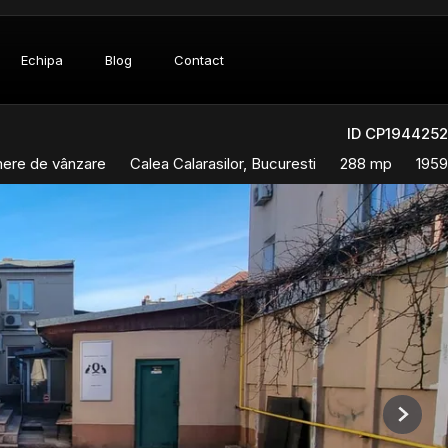
Echipa
Blog
Contact
ID CP1944252
mere de vânzare
Calea Calarasilor, Bucuresti
288 mp
1959
Next