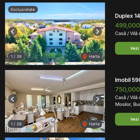
Exclusivitate
Duplex 1
499,00
Casă / Vilă
Previous
Next
Vezi
1
/
39
Harta
Imobil 59
750,00
Casă / Vilă
Previous
Next
Mosilor, Bu
Vezi
1
/
28
Harta