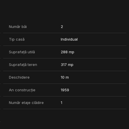
 foarte atractiv. Vă rog să ne contactați pentru vizionare.
Număr băi
2
Tip casă
Individual
Suprafață utilă
288 mp
Suprafață teren
317 mp
Deschidere
10 m
An construcție
1959
Număr etaje clădire
1