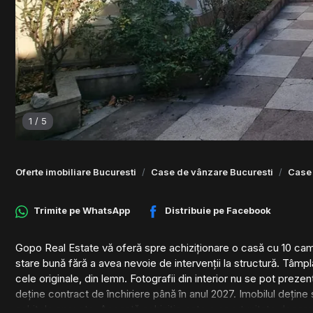
1
/
5
Oferte imobiliare Bucuresti
Case de vânzare Bucuresti
Case 
Trimite pe
WhatsApp
Distribuie pe
Facebook
Gopo Real Estate vă oferă spre achiziționare o casă cu 10 camere
stare bună fără a avea nevoie de intervenții la structură. Tâmplă
cele originale, din lemn. Fotografii din interior nu se pot prez
deține contract de închiriere până în anul 2027. Imobilul deține 
schițele anexate. Această achiziție este o oportunitate deoare