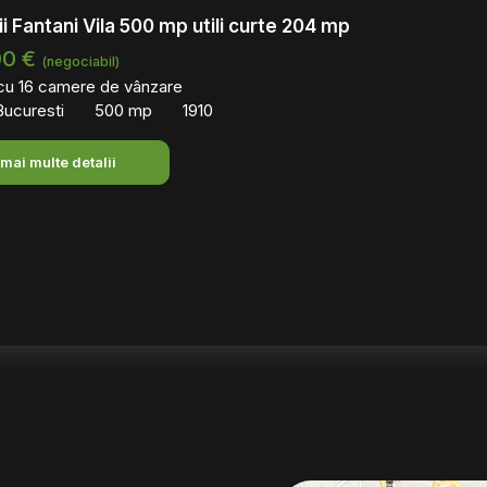
ii Fantani Vila 500 mp utili curte 204 mp
00 €
(negociabil)
 cu 16 camere de vânzare
 Bucuresti
500 mp
1910
 mai multe detalii