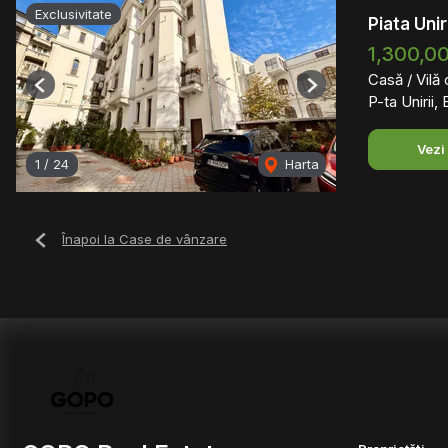
Exclusivitate
Piata Unir
1,300,0
Casă / Vilă
Previous
Next
P-ta Unirii,
Vezi
1
/
24
Harta
Înapoi la Case de vânzare