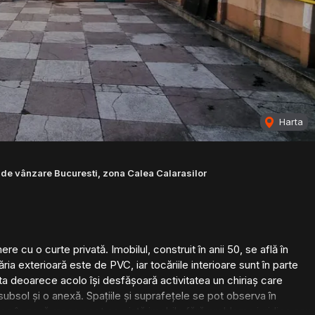
Harta
de vânzare Bucuresti, zona Calea Calarasilor
 cu o curte privată. Imobilul, construit în anii 50, se află în
ria exterioară este de PVC, iar tocăriile interioare sunt în parte
enta deoarece acolo își desfășoară activitatea un chiriaș care
subsol și o anexă. Spațiile și suprafețele se pot observa în
ce în zonă rar se scot pe piață imobile fără probleme juridice sau