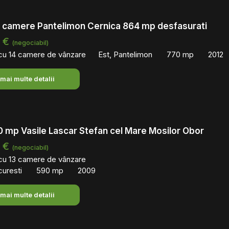
4 camere Pantelimon Cernica 864 mp desfasurati
0 €
(negociabil)
 cu 14 camere de vânzare
Est, Pantelimon
770 mp
2012
 mai multe detalii
0 mp Vasile Lascar Stefan cel Mare Mosilor Obor
0 €
(negociabil)
 cu 13 camere de vânzare
curesti
590 mp
2009
 mai multe detalii