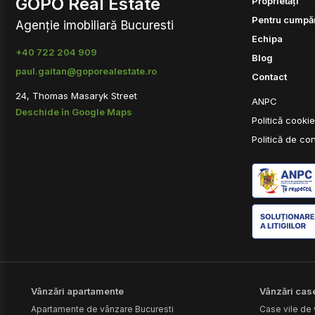
GOPO Real Estate
Proprietăți
Pentru cumpăr
Agenție imobiliară Bucuresti
Echipa
+40 722 204 909
Blog
paul.gaitan@goporealestate.ro
Contact
24, Thomas Masaryk Street
ANPC
Deschide în Google Maps
Politică cooki
Politică de con
Vânzări apartamente
Vânzări case
Apartamente de vânzare Bucuresti
Case vile de 