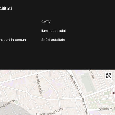
ilități
CATV
Iluminat stradal
ansport în comun
Străzi asfaltate