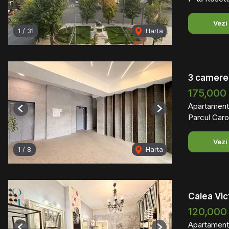
Vezi
1
/
31
Harta
3 camere 
175,000
Apartament
Previous
Next
Parcul Caro
Vezi
1
/
8
Harta
Calea Vic
120,000
Apartament