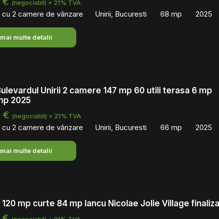
0 €
(negociabil) + 21% TVA
 cu 2 camere de vânzare
Unirii, Bucuresti
68 mp
2025
 mai multe detalii
Bulevardul Unirii 2 camere 147 mp 60 utili terasa 6 mp
 mp 2025
0 €
(negociabil) + 21% TVA
 cu 2 camere de vânzare
Unirii, Bucuresti
66 mp
2025
 mai multe detalii
120 mp curte 84 mp Iancu Nicolae Jolie Village finaliza
0 €