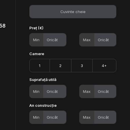
 58
Preț (€)
Min
Max
Camere
1
2
3
4+
Suprafață utilă
Min
Max
An construcție
Min
Max