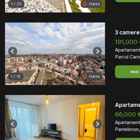
1
/
25
Harta
3 camere
191,000
Apartament
Previous
Next
Parcul Caro
Vezi
1
/
15
Harta
Apartame
66,000 
Apartament
Previous
Next
Pantelimon,