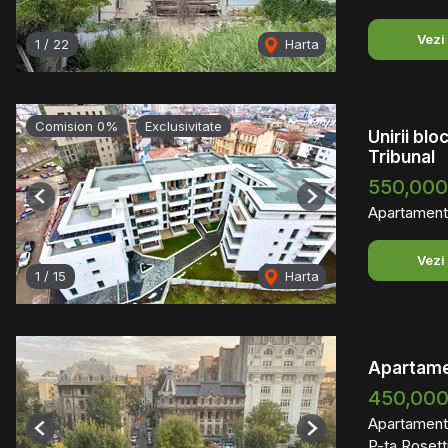
Vezi
1
/
22
Harta
Comision 0%
Exclusivitate
Unirii bl
Tribunal
550,00
Previous
Next
Apartament
Vezi
1
/
15
Harta
Apartame
450,00
Apartament
Previous
Next
P-ta Rosett