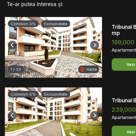
Te-ar putea interesa și:
Comision 0%
Exclusivitate
Tribunal 
mp
199,000
Previous
Next
Apartament
Vezi
1
/
23
Harta
Comision 0%
Exclusivitate
Tribunal 
239,00
Apartament
Previous
Next
Vezi