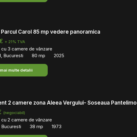
 Parcul Carol 85 mp vedere panoramica
 €
+ 21% TVA
 cu 3 camere de vânzare
l, Bucuresti
80 mp
2025
 mai multe detalii
nt 2 camere zona Aleea Vergului- Soseaua Pantelimo
€
(negociabil)
 cu 2 camere de vânzare
 Bucuresti
38 mp
1973