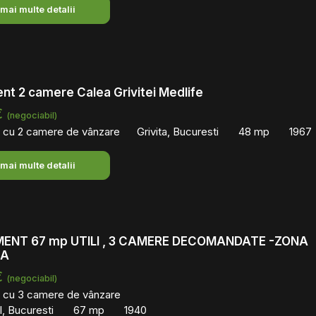
 mai multe detalii
t 2 camere Calea Grivitei Medlife
€
(negociabil)
 cu 2 camere de vânzare
Grivita, Bucuresti
48 mp
1967
 mai multe detalii
ENT 67 mp UTILI , 3 CAMERE DECOMANDATE -ZONA
LA
€
(negociabil)
 cu 3 camere de vânzare
l, Bucuresti
67 mp
1940