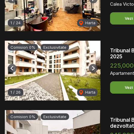
Previous
Next
Calea Victor
Vezi
1
/
24
Harta
Comision 0%
Exclusivitate
Tribunal 
2025
225,000
Previous
Next
Apartament
Vezi
1
/
26
Harta
Comision 0%
Exclusivitate
Tribunal 
dezvolta