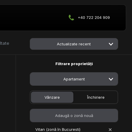
+40 722 204 909
ltate
Actualizate recent
Filtrare proprietăți
Apartament
Vânzare
Închiriere
Vitan (zonă în Bucuresti)