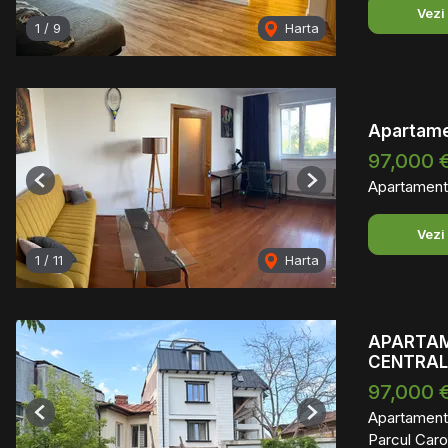
Vezi
1
/
9
Harta
Apartamen
97,000 
Apartament
Previous
Next
Vezi
1
/
11
Harta
APARTAM
CENTRA
97,000 
Apartament
Previous
Next
Parcul Caro