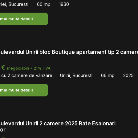
iei, Bucuresti
60 mp
1930
 mai multe detalii
Bulevardul Unirii bloc Boutique apartament tip 2 camer
 €
(negociabil) + 21% TVA
 cu 2 camere de vânzare
Unirii, Bucuresti
66 mp
2025
 mai multe detalii
Bulevardul Unirii 2 camere 2025 Rate Esalonari
tor