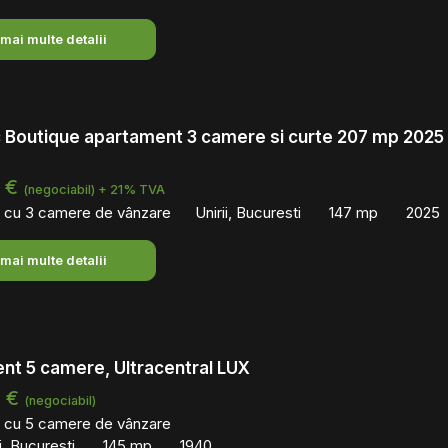
 mai multe detalii
oc Boutique apartament 3 camere si curte 207 mp 2025
0 €
(negociabil) + 21% TVA
 cu 3 camere de vânzare
Unirii, Bucuresti
147 mp
2025
 mai multe detalii
nt 5 camere, Ultracentral LUX
0 €
(negociabil)
 cu 5 camere de vânzare
i, Bucuresti
145 mp
1940