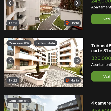
245,00
Previous
Next
Apartament
Vezi
1
/
23
Harta
Comision 0%
Exclusivitate
Tribunal 
curte 81
320,00
Previous
Next
Apartament
Vezi
1
/
22
Harta
Comision 0%
4 camere 
359,90