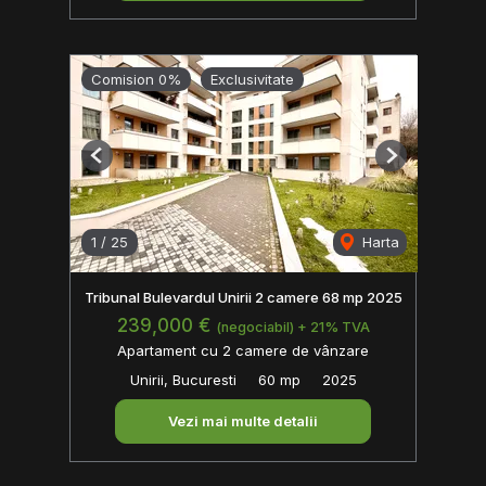
Comision 0%
Exclusivitate
Previous
Next
1
/
25
Harta
Tribunal Bulevardul Unirii 2 camere 68 mp 2025
239,000 €
(negociabil) + 21% TVA
Apartament cu 2 camere de vânzare
Unirii, Bucuresti
60 mp
2025
Vezi mai multe detalii