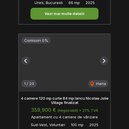
Unirii, Bucuresti
66 mp
2025
Vezi mai multe detalii
Comision 0%
Previous
Next
1
/
23
Harta
4 camere 120 mp curte 84 mp Iancu Nicolae Jolie
Village finalizat
359,900 €
(negociabil) + 21% TVA
Apartament cu 4 camere de vânzare
Sud-Vest, Voluntari
100 mp
2025