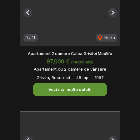
Previous
Next
1
/
11
Harta
Apartament 2 camere Calea Grivitei Medlife
97,000 €
(negociabil)
Apartament cu 2 camere de vânzare
Grivita, Bucuresti
48 mp
1967
Vezi mai multe detalii