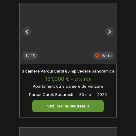
Previous
Next
1
/
15
Harta
3 camere Parcul Carol 85 mp vedere panoramica
191,000 €
+ 21% TVA
Apartament cu 3 camere de vânzare
Parcul Carol, Bucuresti
80 mp
2025
Vezi mai multe detalii