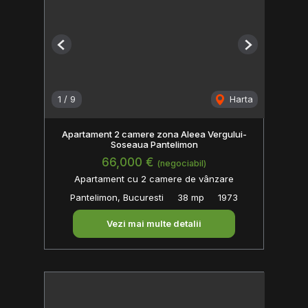
Previous
Next
1
/
9
Harta
Apartament 2 camere zona Aleea Vergului-
Soseaua Pantelimon
66,000 €
(negociabil)
Apartament cu 2 camere de vânzare
Pantelimon, Bucuresti
38 mp
1973
Vezi mai multe detalii