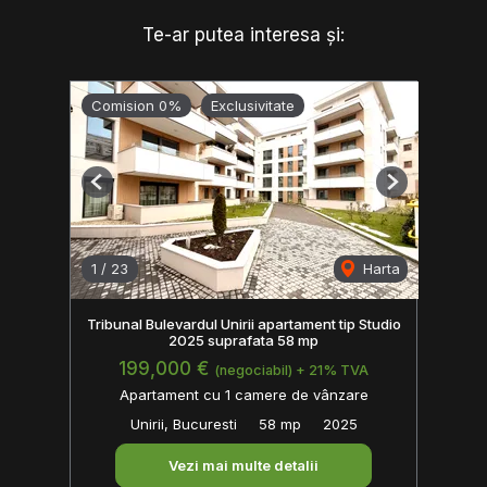
Te-ar putea interesa și:
Comision 0%
Exclusivitate
Previous
Next
1
/
23
Harta
Tribunal Bulevardul Unirii apartament tip Studio
2025 suprafata 58 mp
199,000 €
(negociabil) + 21% TVA
Apartament cu 1 camere de vânzare
Unirii, Bucuresti
58 mp
2025
Vezi mai multe detalii