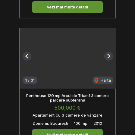
Vezi mai multe detalii
Previous
Next
1
/
31
Harta
Penthouse 120 mp Arcul de Triumf 3 camere
parcare subterana
500,000 €
Apartament cu 3 camere de vânzare
Domenii, Bucuresti
100 mp
2010
Vezi mai multe detalii