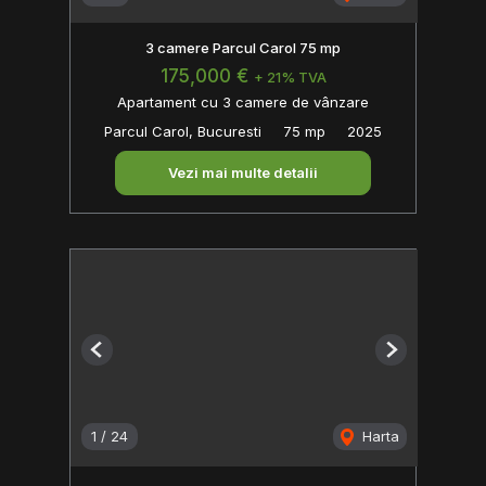
3 camere Parcul Carol 75 mp
175,000 €
+ 21% TVA
Apartament cu 3 camere de vânzare
Parcul Carol, Bucuresti
75 mp
2025
Vezi mai multe detalii
Previous
Next
1
/
24
Harta