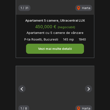
1
/
31
Harta
Apartament 5 camere, Ultracentral LUX
450,000 €
(negociabil)
Apartament cu 5 camere de vânzare
P-ta Rosetti, Bucuresti
145 mp
1940
Vezi mai multe detalii
Previous
Next
1
/
8
Harta