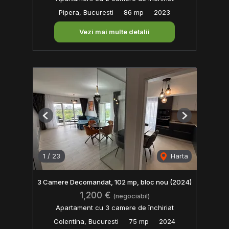
Pipera, Bucuresti
86 mp
2023
Vezi mai multe detalii
Previous
Next
1
/
23
Harta
3 Camere Decomandat, 102 mp, bloc nou (2024)
1,200 €
(negociabil)
Apartament cu 3 camere de închiriat
Colentina, Bucuresti
75 mp
2024