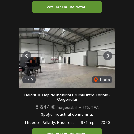
Vezi mai multe detalii
Previous
Next
1
/
9
Harta
Hala 1000 mp de inchiriat Drumul Intre Tarlale-
Oxigenului
5,844 €
(negociabil) + 21% TVA
Spațiu industrial de închiriat
Theodor Pallady, Bucuresti
974 mp
2020
Vezi mai multe detalii