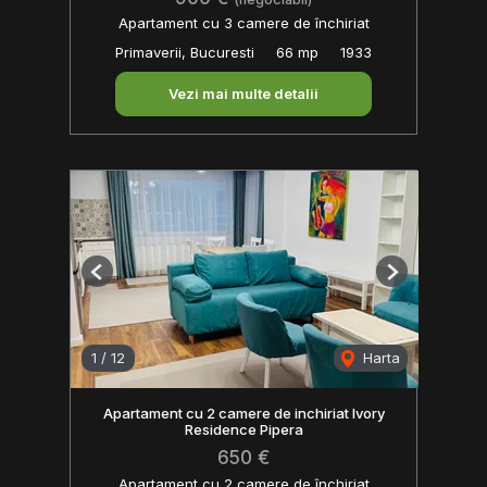
Apartament cu 3 camere de închiriat
Primaverii, Bucuresti
66 mp
1933
Vezi mai multe detalii
Previous
Next
1
/
12
Harta
Apartament cu 2 camere de inchiriat Ivory
Residence Pipera
650 €
Apartament cu 2 camere de închiriat