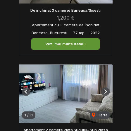
De inchiriat 3 camere/ Baneasa/Sisesti
1,200 €
Apartament cu 3 camere de închiriat
Baneasa, Bucuresti
77 mp
2022
Vezi mai multe detalii
Previous
Next
1
/
11
Harta
Apartament 2 camere Piata Sudului- Sun Plaza