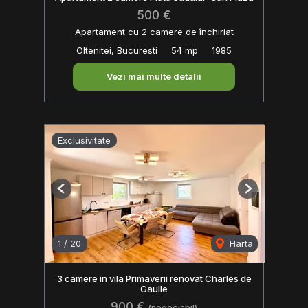
500 €
Apartament cu 2 camere de închiriat
Oltenitei, Bucuresti
54 mp
1985
Vezi mai multe detalii
Exclusivitate
Previous
Next
1
/
20
Harta
3 camere in vila Primaverii renovat Charles de
Gaulle
900 €
(negociabil)