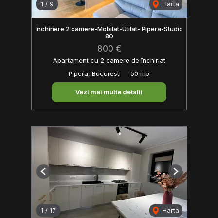
1
/
9
Harta
Inchiriere 2 camere-Mobilat-Utilat- Pipera-Studio
80
800 €
Apartament cu 2 camere de închiriat
Pipera, Bucuresti
50 mp
Vezi mai multe detalii
Previous
Next
1
/
17
Harta