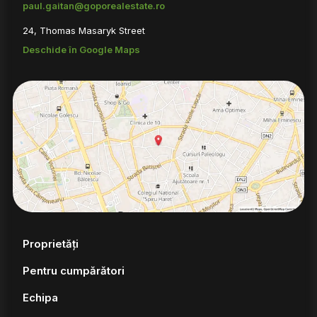
paul.gaitan@goporealestate.ro
24, Thomas Masaryk Street
Deschide în Google Maps
Proprietăți
Pentru cumpărători
Echipa