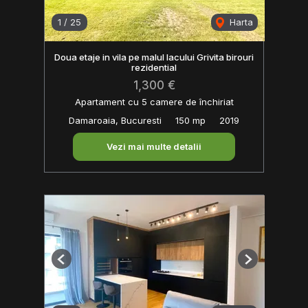
1
/
25
Harta
Doua etaje in vila pe malul lacului Grivita birouri
rezidential
1,300 €
Apartament cu 5 camere de închiriat
Damaroaia, Bucuresti
150 mp
2019
Vezi mai multe detalii
Previous
Next