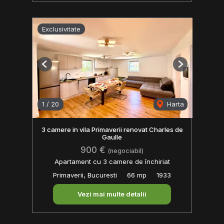
Exclusivitate
Previous
Next
1
/
20
Harta
3 camere in vila Primaverii renovat Charles de
Gaulle
900 €
(negociabil)
Apartament cu 3 camere de închiriat
Primaverii, Bucuresti
66 mp
1933
Vezi mai multe detalii