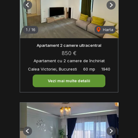
Previous
Next
1
/
16
Harta
Apartament 2 camere ultracentral
850 €
Apartament cu 2 camere de închiriat
Calea Victoriei, Bucuresti
60 mp
1940
Vezi mai multe detalii
Previous
Next