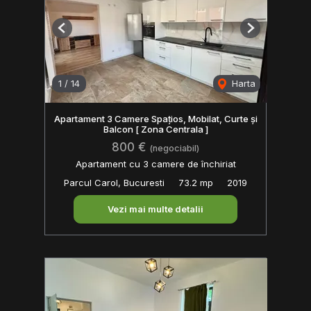
Previous
Next
1
/
14
Harta
Apartament 3 Camere Spațios, Mobilat, Curte și
Balcon [ Zona Centrala ]
800 €
(negociabil)
Apartament cu 3 camere de închiriat
Parcul Carol, Bucuresti
73.2 mp
2019
Vezi mai multe detalii