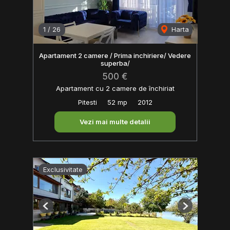
1
/
26
Harta
Apartament 2 camere / Prima inchiriere/ Vedere
superba/
500 €
Apartament cu 2 camere de închiriat
Pitesti
52 mp
2012
Vezi mai multe detalii
Exclusivitate
Previous
Next