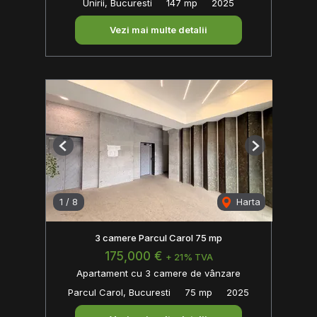
Unirii, Bucuresti
147 mp
2025
Vezi mai multe detalii
Previous
Next
1
/
8
Harta
3 camere Parcul Carol 75 mp
175,000 €
+ 21% TVA
Apartament cu 3 camere de vânzare
Parcul Carol, Bucuresti
75 mp
2025