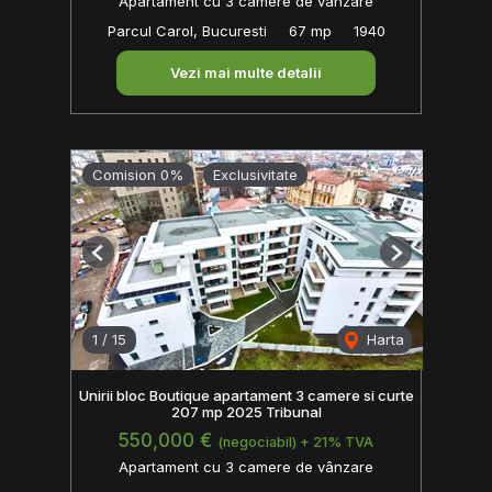
Apartament cu 3 camere de vânzare
Parcul Carol, Bucuresti
67 mp
1940
Vezi mai multe detalii
Comision 0%
Exclusivitate
Previous
Next
1
/
15
Harta
Unirii bloc Boutique apartament 3 camere si curte
207 mp 2025 Tribunal
550,000 €
(negociabil) + 21% TVA
Apartament cu 3 camere de vânzare