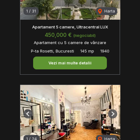
1
/
31
Harta
Apartament 5 camere, Ultracentral LUX
450,000 €
(negociabil)
Apartament cu 5 camere de vânzare
P-ta Rosetti, Bucuresti
145 mp
1940
Vezi mai multe detalii
Previous
Next
1
/
24
Harta