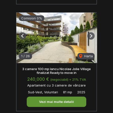
Comision 0%
Previous
Next
1
/
26
Harta
3 camere 100 mp Iancu Nicolae Jolie Village
finalizat Ready to move in
240,000 €
(negociabil) + 21% TVA
Apartament cu 3 camere de vânzare
Sud-Vest, Voluntari
81 mp
2025
Vezi mai multe detalii