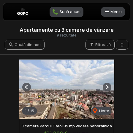
Sună acum
Meniu
Apartamente cu 3 camere de vânzare
9 rezultate
Caută din nou
Filtrează
Previous
Next
1
/
15
Harta
3 camere Parcul Carol 85 mp vedere panoramica