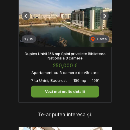
Previous
Next
1
/
19
Harta
Duplex Unirii 156 mp Splai priveliste Biblioteca
Nationala 3 camere
250,000 €
Apartament cu 3 camere de vânzare
P-ta Unirii, Bucuresti
156 mp
1991
Vezi mai multe detalii
Te-ar putea interesa și: