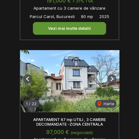
191,000 €
+ 21% TVA
Apartament cu 3 camere de vânzare
Parcul Carol, Bucuresti
80 mp
2025
Vezi mai multe detalii
Previous
Next
1
/
22
Harta
APARTAMENT 67 mp UTILI , 3 CAMERE
DECOMANDATE -ZONA CENTRALA
97,000 €
(negociabil)