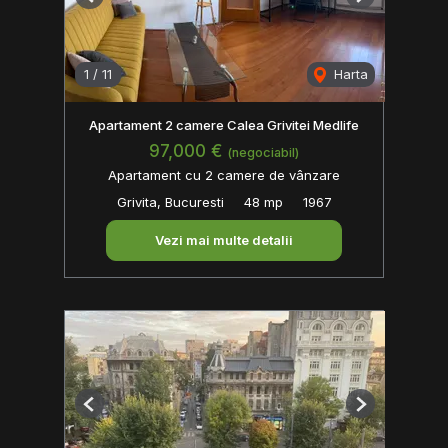
Previous
Next
1
/
11
Harta
Apartament 2 camere Calea Grivitei Medlife
97,000 €
(negociabil)
Apartament cu 2 camere de vânzare
Grivita, Bucuresti
48 mp
1967
Vezi mai multe detalii
Previous
Next