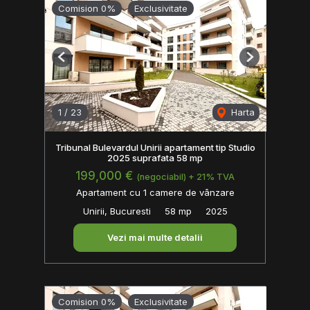
Comision 0%
Exclusivitate
Previous
Next
1
/
23
Harta
Tribunal Bulevardul Unirii apartament tip Studio
2025 suprafata 58 mp
199,000 €
(negociabil) + 21% TVA
Apartament cu 1 camere de vânzare
Unirii, Bucuresti
58 mp
2025
Vezi mai multe detalii
Comision 0%
Exclusivitate