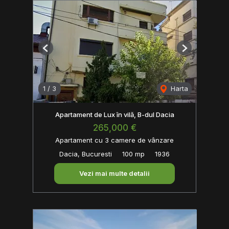
Previous
Next
1
/
3
Harta
Apartament de Lux în vilă, B-dul Dacia
265,000 €
Apartament cu 3 camere de vânzare
Dacia, Bucuresti
100 mp
1936
Vezi mai multe detalii