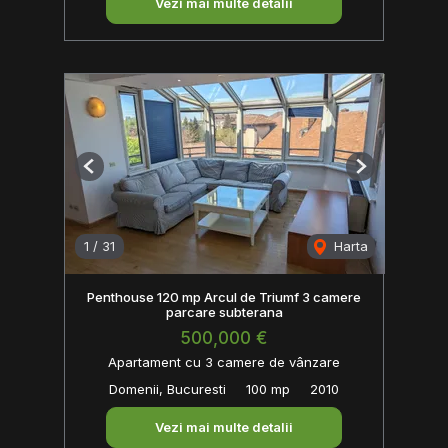
Vezi mai multe detalii
Previous
Next
1
/
31
Harta
Penthouse 120 mp Arcul de Triumf 3 camere
parcare subterana
500,000 €
Apartament cu 3 camere de vânzare
Domenii, Bucuresti
100 mp
2010
Vezi mai multe detalii