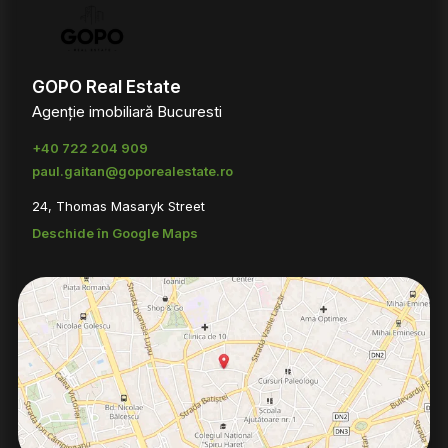
GOPO Real Estate
Agenție imobiliară Bucuresti
+40 722 204 909
paul.gaitan@goporealestate.ro
24, Thomas Masaryk Street
Deschide în Google Maps