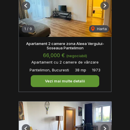
Previous
Next
1
/
9
Harta
Apartament 2 camere zona Aleea Vergului-
Soseaua Pantelimon
66,000 €
(negociabil)
Apartament cu 2 camere de vânzare
Pantelimon, Bucuresti
38 mp
1973
Vezi mai multe detalii