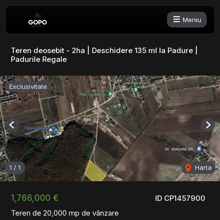
Meniu
Teren deosebit - 2ha | Deschidere 135 ml la Padure |
Padurile Regale
Exclusivitate
Previous
Nex
1
/
1
Harta
1,766,000 €
ID CP1457900
Teren de 20,000 mp de vânzare