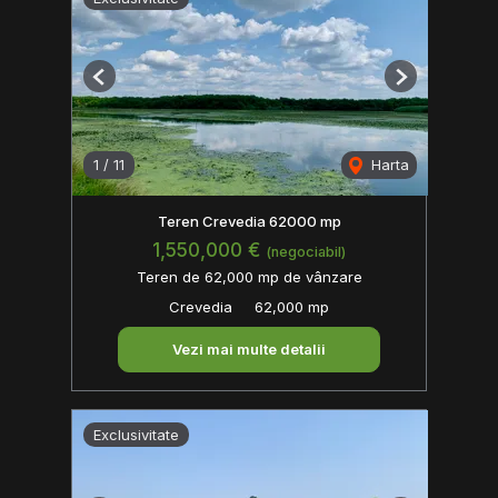
Previous
Next
1
/
11
Harta
Teren Crevedia 62000 mp
1,550,000 €
(negociabil)
Teren de 62,000 mp de vânzare
Crevedia
62,000 mp
Vezi mai multe detalii
Exclusivitate