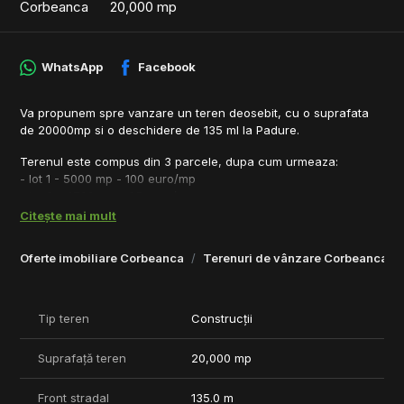
Corbeanca
20,000 mp
WhatsApp
Facebook
Va propunem spre vanzare un teren deosebit, cu o suprafata
de 20000mp si o deschidere de 135 ml la Padure.
Terenul este compus din 3 parcele, dupa cum urmeaza:
- lot 1 - 5000 mp - 100 euro/mp
- lot 2 - 4700 mp - 85 euro/mp
- lot 3 - 10300 mp - 80 euro/mp
Citește mai mult
Conform PUG al Comunei Corbeanca, terenul se afla in zona
Oferte imobiliare Corbeanca
Terenuri de vânzare Corbeanca
Lp1 iar indicii urbanistici zonali sunt urmatorii:
- POT 30%
- CUT 1
- RMH P+2E+M
Tip teren
Construcții
Utilitatile se afla la doar 200 de metri de teren.
Suprafață teren
20,000 mp
Daca aceasta proprietate nu este conform cerintelor tale, iti
recomand sa consulti portofoliul meu de terenuri accesand
Front stradal
135.0 m