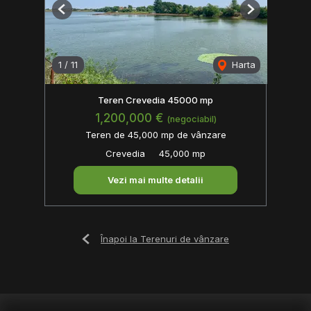
Previous
Next
1
/
11
Harta
Teren Crevedia 45000 mp
1,200,000 €
(negociabil)
Teren de 45,000 mp de vânzare
Crevedia
45,000 mp
Vezi mai multe detalii
Înapoi la Terenuri de vânzare