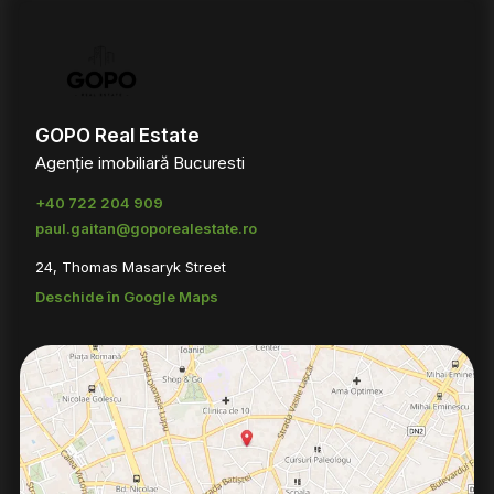
GOPO Real Estate
Agenție imobiliară Bucuresti
+40 722 204 909
paul.gaitan@goporealestate.ro
24, Thomas Masaryk Street
Deschide în Google Maps