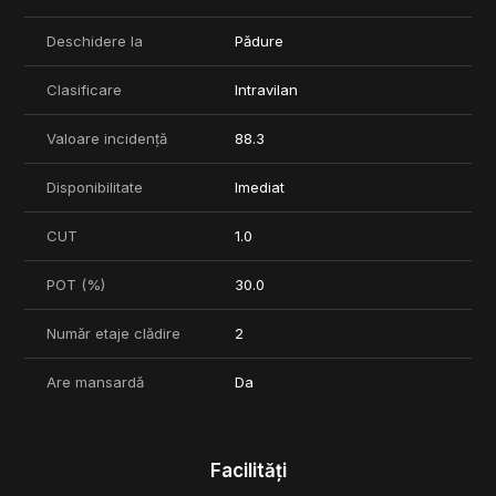
www.catalinsaftoiu.ro
Deschidere la
Pădure
Pentru orice alte informatii, nu ezitati sa ma contactati.
Clasificare
Intravilan
Valoare incidență
88.3
Disponibilitate
Imediat
CUT
1.0
POT (%)
30.0
Număr etaje clădire
2
Are mansardă
Da
Facilități