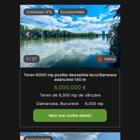
Comision 0%
Exclusivitate
Previous
Next
1
/
27
Harta
Teren 6000 mp pozitie deosebita lacul Baneasa
adancime 140 m
6,000,000 €
Teren de 6,000 mp de vânzare
Damaroaia, Bucuresti
6,000 mp
Vezi mai multe detalii
Exclusivitate